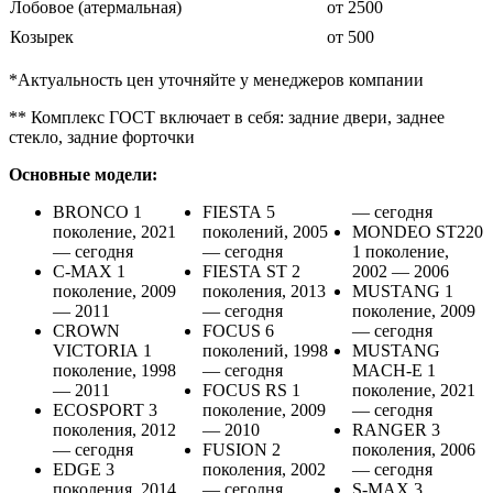
Лобовое (атермальная)
от 2500
Козырек
от 500
*Актуальность цен уточняйте у менеджеров компании
** Комплекс ГОСТ включает в себя: задние двери, заднее
стекло, задние форточки
Основные модели:
BRONCO 1
FIESTA 5
— сегодня
поколение, 2021
поколений, 2005
MONDEO ST220
— сегодня
— сегодня
1 поколение,
C-MAX 1
FIESTA ST 2
2002 — 2006
поколение, 2009
поколения, 2013
MUSTANG 1
— 2011
— сегодня
поколение, 2009
CROWN
FOCUS 6
— сегодня
VICTORIA 1
поколений, 1998
MUSTANG
поколение, 1998
— сегодня
MACH-E 1
— 2011
FOCUS RS 1
поколение, 2021
ECOSPORT 3
поколение, 2009
— сегодня
поколения, 2012
— 2010
RANGER 3
— сегодня
FUSION 2
поколения, 2006
EDGE 3
поколения, 2002
— сегодня
поколения, 2014
— сегодня
S-MAX 3