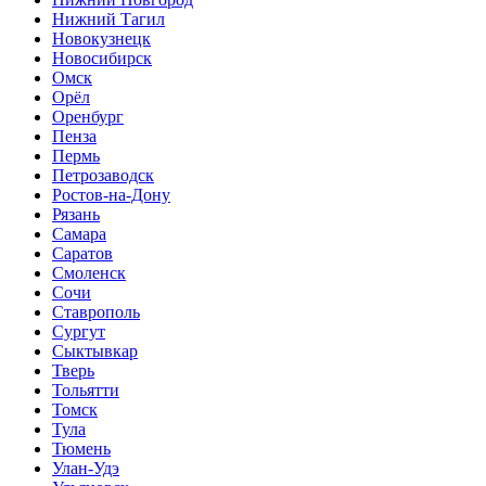
Нижний Тагил
Новокузнецк
Новосибирск
Омск
Орёл
Оренбург
Пенза
Пермь
Петрозаводск
Ростов-на-Дону
Рязань
Самара
Саратов
Смоленск
Сочи
Ставрополь
Сургут
Сыктывкар
Тверь
Тольятти
Томск
Тула
Тюмень
Улан-Удэ