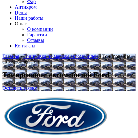
Фар
Антихром
Цены
Наши работы
О нас
О компании
Гарантии
Отзывы
Контакты
Главная
•
Тонировка по маркам автомобилей
•
Тонирование
автомобилей Ford
Тонирование автомобилей Ford
Оставить заявку