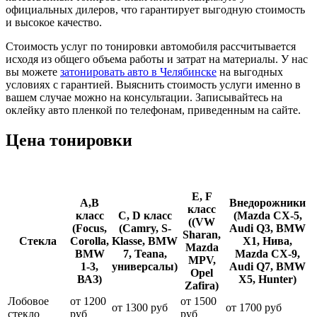
официальных дилеров, что гарантирует выгодную стоимость
и высокое качество.
Стоимость услуг по тонировки автомобиля рассчитывается
исходя из общего объема работы и затрат на материалы. У нас
вы можете
затонировать авто в Челябинске
на выгодных
условиях с гарантией. Выяснить стоимость услуги именно в
вашем случае можно на консультации. Записывайтесь на
оклейку авто пленкой по телефонам, приведенным на сайте.
Цена тонировки
E, F
А,В
Внедорожники
класс
класс
C, D класс
(Mazda CX-5,
((VW
(Focus,
(Camry, S-
Audi Q3, BMW
Sharan,
Стекла
Corolla,
Klasse, BMW
X1, Нива,
Mazda
BMW
7, Teana,
Mazda CX-9,
MPV,
1-3,
универсалы)
Audi Q7, BMW
Opel
ВАЗ)
X5, Hunter)
Zafira)
Лобовое
от 1200
от 1500
от 1300 руб
от 1700 руб
стекло
руб
руб