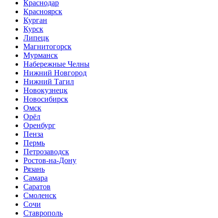
Краснодар
Красноярск
Курган
Курск
Липецк
Магнитогорск
Мурманск
Набережные Челны
Нижний Новгород
Нижний Тагил
Новокузнецк
Новосибирск
Омск
Орёл
Оренбург
Пенза
Пермь
Петрозаводск
Ростов-на-Дону
Рязань
Самара
Саратов
Смоленск
Сочи
Ставрополь