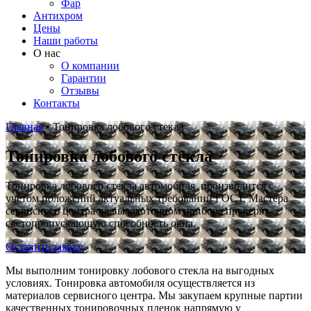
Фар
Антихром
Цены
Наши работы
О нас
О компании
Гарантии
Отзывы
Контакты
Главная
•
Тонировка лобового стекла
Тонировка лобового стекла
Тонировка лобового стекла автомобиля производится с
учетом положений актуальных требований ГОСТ. Мастера
сервисного центра на высокоточном приборе проверят
светопропускающую способность окна.
Оставить заявку
Мы выполним тонировку лобового стекла на выгодных
условиях. Тонировка автомобиля осуществляется из
материалов сервисного центра. Мы закупаем крупные партии
качественных тонировочных пленок напрямую у