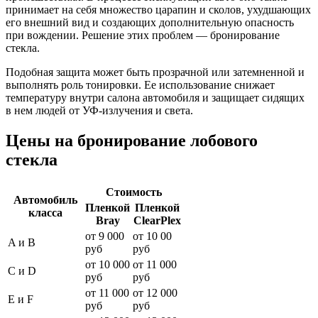
принимает на себя множество царапин и сколов, ухудшающих
его внешний вид и создающих дополнительную опасность
при вождении. Решение этих проблем — бронирование
стекла.
Подобная защита может быть прозрачной или затемненной и
выполнять роль тонировки. Ее использование снижает
температуру внутри салона автомобиля и защищает сидящих
в нем людей от УФ-излучения и света.
Цены на бронирование лобового
стекла
Стоимость
Автомобиль
Пленкой
Пленкой
класса
Bray
ClearPlex
от 9 000
от 10 00
A и B
руб
руб
от 10 000
от 11 000
C и D
руб
руб
от 11 000
от 12 000
E и F
руб
руб