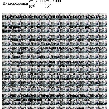
от 12 000
от 13 000
Внедорожники
руб
руб
Преимущества бронирования стекол
Антигравийная пленка лобового стекла имеет ряд
достоинств:
защита от прямых физических воздействий (ударов
ногами, локтями, битами);
предотвращение появления повреждений в виде сколов,
трещин и царапин;
защита обивки салона от выгорания;
поддержание комфортной температуры внутри
автомобиля и снижение воздействия УФ-лучей и света.
При авариях такая пленка не дает стеклу разлететься
вдребезги и ранить водителя и пассажиров авто, склеивая его
осколки. Кроме того, она защищает стекло от химических
реагентов, насекомых и природных катаклизмов.
В «ТонировкаПрофи» применяются пленки европейских и
американских брендов «ClearPlex», «Bray»
, обладающие
длительным сроком службы без ухудшения эксплуатационных
характеристик. Они могут выдержать попадания тяжелых