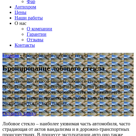
Фар
Антихром
Цены
Наши работы
О нас
О компании
Гарантии
Отзывы
Контакты
Главная
•
Бронирование лобового стекла
Бронирование лобового стекла
Единственный способ защиты лобового стекла –
бронирование. Это нанесение на него антигравийной пленки.
Она повышает прочность лобового стекла, а разбить его
становится гораздо труднее, ведь любой удар по нему
распределяется по всей пленке.
Оставить заявку
Лобовое стекло – наиболее уязвимая часть автомобиля, часто
страдающая от актов вандализма и в дорожно-транспортных
происшествиях. В процессе эксплуатации авто оно также