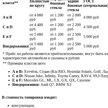
Полностью
задние
ГОСТ
класса**
боковые
по кругу
боковые
(атермальная
стекла
стекла
от 4 000
от 1 200
от 2 000
A и B
4 000 руб
руб
руб
руб
от 4 400
от 1 200
от 2 200
C и D
4 500 руб
руб
руб
руб
от 5 000
от 1 200
от 2 500
E и F
5 000 руб
руб
руб
руб
от 5 000
от 1 200
от 2 500
Внедорожники
5 000 руб
руб
руб
руб
* Прайс на работы являются приблизительными, могут быть и
характеристик автомобиля и указаны в рублях
** Примеры классов авто:
A и B:
Хэтчбэк, Седан (Kia RIO, Hyundai Solaris, Golf, Л
C и D:
Nissan Juke, Infinity, Toyota Camry, RAV4, УАЗ Патр
E и F:
Mercedes GL, ML, LX, GX, QX, Cayenne
Внедорожники:
Audi Q7, BMW X3
В стоимость тонировки входит:
консультация;