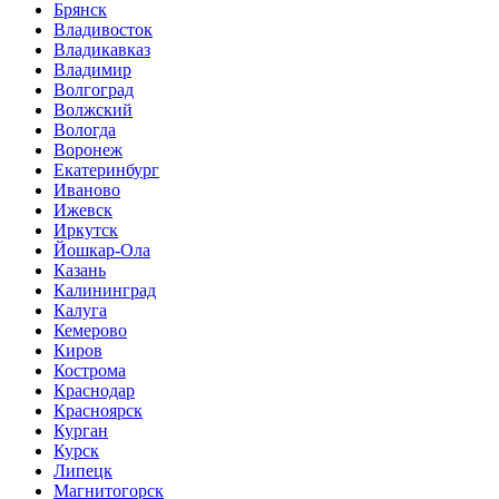
Брянск
Владивосток
Владикавказ
Владимир
Волгоград
Волжский
Вологда
Воронеж
Екатеринбург
Иваново
Ижевск
Иркутск
Йошкар-Ола
Казань
Калининград
Калуга
Кемерово
Киров
Кострома
Краснодар
Красноярск
Курган
Курск
Липецк
Магнитогорск